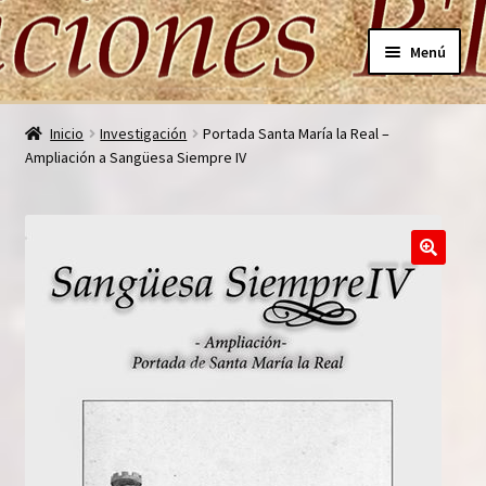
Ir
Ir
Menú
a
al
la
contenido
Inicio
navegación
Inicio
Investigación
Portada Santa María la Real –
Ampliación a Sangüesa Siempre IV
Carrito
Finalizar compra
Mi cuenta
Nuestros Autores
Política de Privacidad