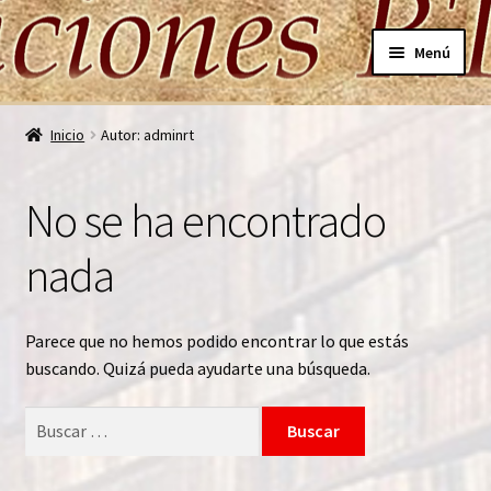
Ir
Ir
Menú
a
al
la
contenido
Inicio
navegación
Inicio
Autor: adminrt
Carrito
No se ha encontrado
Finalizar compra
nada
Mi cuenta
Nuestros Autores
Parece que no hemos podido encontrar lo que estás
buscando. Quizá pueda ayudarte una búsqueda.
Política de Privacidad
Buscar: